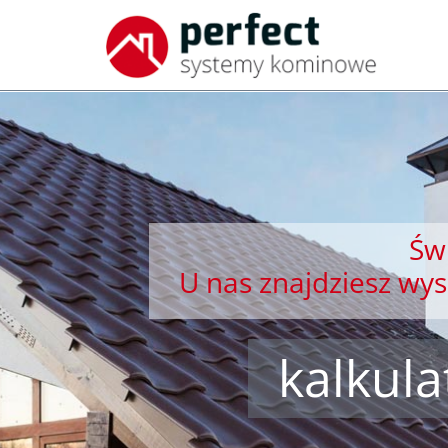
Świ
U nas znajdziesz wy
kalkul