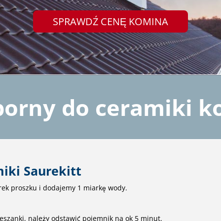
SPRAWDŹ CENĘ KOMINA
porny do ceramiki 
miki Saurekitt
ek proszku i dodajemy 1 miarkę wody.
eszanki, należy odstawić pojemnik na ok 5 minut.