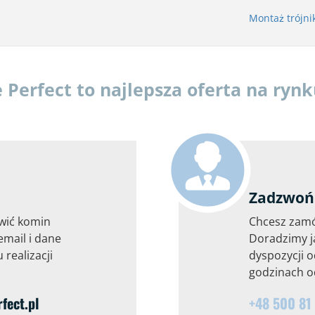
Montaż trójn
erfect to najlepsza oferta na ryn
Zadzwoń 
wić komin
Chcesz zam
email i dane
Doradzimy j
 realizacji
dyspozycji o
godzinach od
ect.pl
+48 500 81