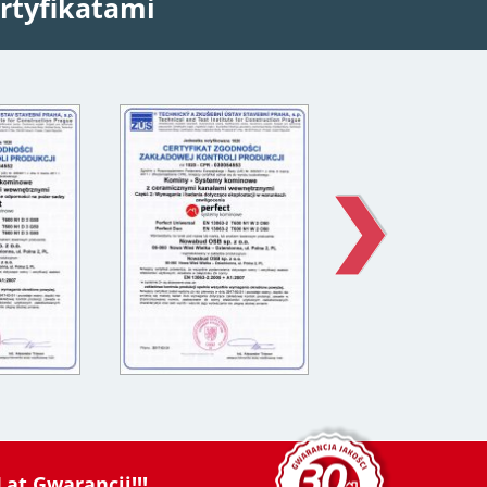
rtyfikatami
Lat Gwarancji!!!