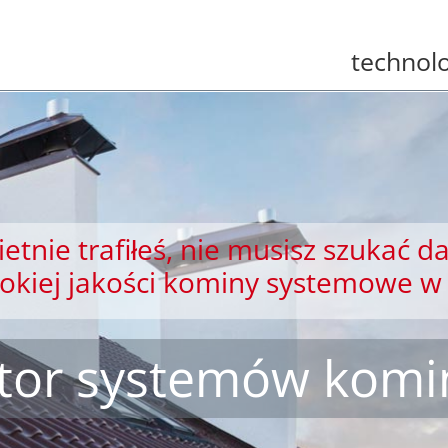
technolo
etnie trafiłeś, nie musisz szukać da
sokiej jakości kominy systemowe w 
ator systemów kom