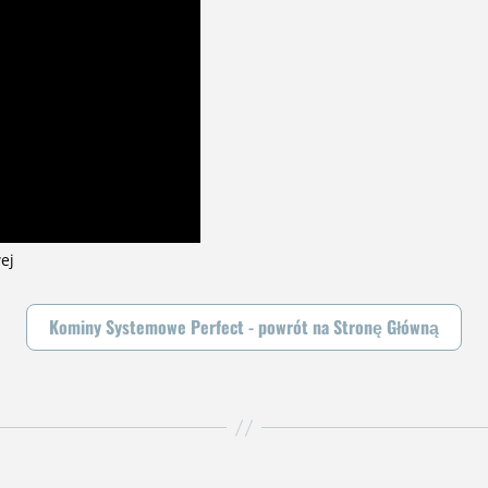
ej
Kominy Systemowe Perfect - powrót na Stronę Główną