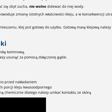
 się zbyt sucha,
nie wolno
dolewać do niej wody.
spowoduje zmianę istotnych właściwości kleju, a w konsekwencji ut
ieszaniu, klej jest gotowy do użytku. Gotową masę klejową należy 
iki
amikę kominową.
leży usunąć za pomocą dołączonej gąbki.
nio przed nakładaniem
ch porcji kleju kwasoodpornego
ną chemicznie dlatego należy unikać kontaktu ze skórą