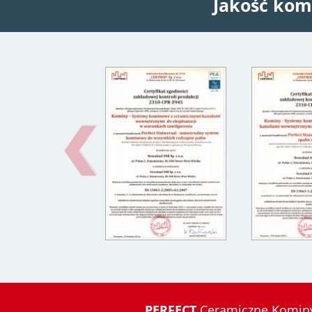
Jakość kom
PERFECT
Ceramiczne Kominy