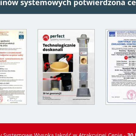
inów systemowych potwierdzona ce
 Systemowe Wysoka Jakość w Atrakcyjnej Cenie -
30 