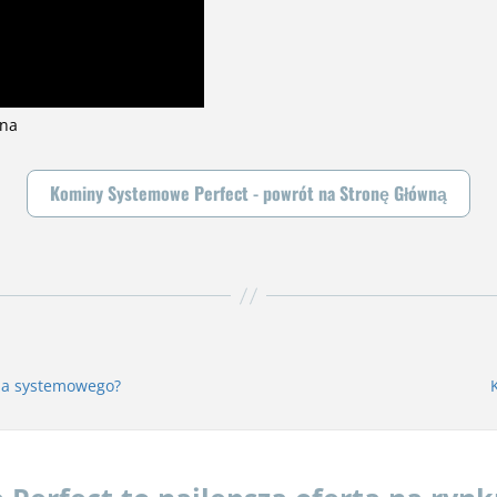
ina
Kominy Systemowe Perfect - powrót na Stronę Główną
na systemowego?