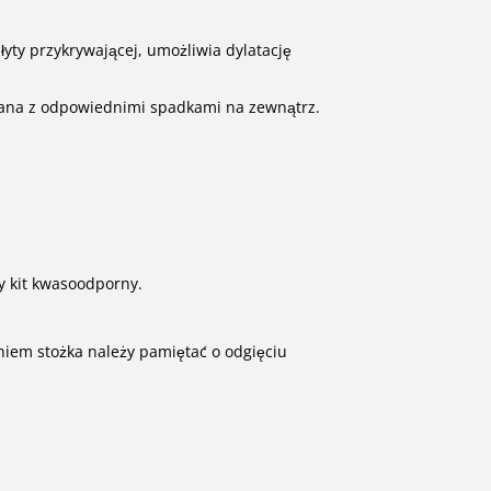
yty przykrywającej, umożliwia dylatację
nana z odpowiednimi spadkami na zewnątrz.
y kit kwasoodporny.
iem stożka należy pamiętać o odgięciu