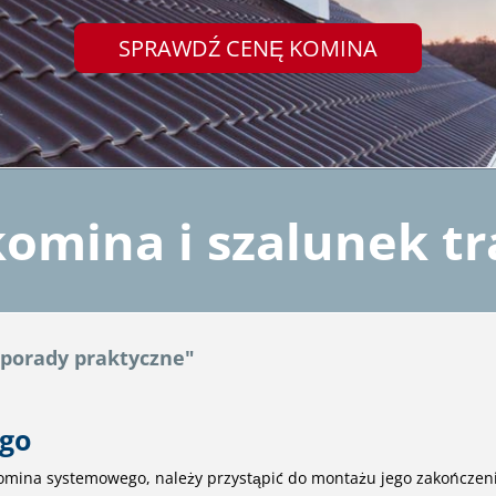
SPRAWDŹ CENĘ KOMINA
omina i szalunek t
porady praktyczne"
ego
komina systemowego, należy przystąpić do montażu jego zakończeni