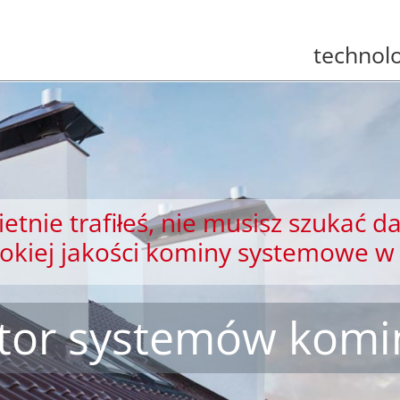
technolo
etnie trafiłeś, nie musisz szukać da
sokiej jakości kominy systemowe w 
ator systemów kom