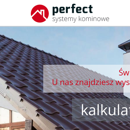
Świ
U nas znajdziesz wy
kalkul