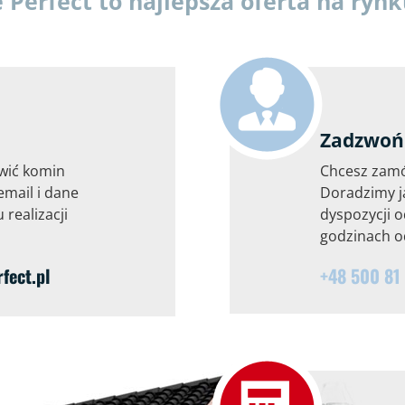
erfect to najlepsza oferta na ryn
Zadzwoń 
wić komin
Chcesz zam
email i dane
Doradzimy j
 realizacji
dyspozycji o
godzinach od
ect.pl
+48 500 81