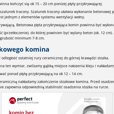
nna kończyć się ok 15 – 20 cm poniżej płyty przykrywającej.
zalunek tracony. Szalunek tracony ułatwia wykonanie betonowej pł
st jednym z elementów systemu wentylacji wełny.
rywającą. Betonowa płyta przykrywająca komin powinna być wyko
(przetłoczenie), do której powinien być wylany beton (ok. 12 cm).
 grubość minimum 7-8 cm.
żkowego komina
odległość ostatniej rury ceramicznej do górnej krawędzi stożka.
a ten wymiar, zwilżamy gąbką miejsce nałożenia kleju i nakładam
wać ponad płytę przykrywającą na ok 12 – 14 cm.
ramiczną nakładamy zakończenie stożkowe komina. Przed osadzen
nie zapewnia odpowiednią stabilność osadzenia stożka na rurze.