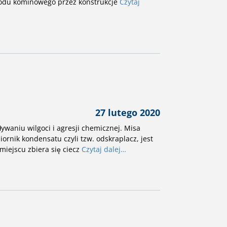
ewodu kominowego przez konstrukcje
Czytaj
27 lutego 2020
waniu wilgoci i agresji chemicznej. Misa
ornik kondensatu czyli tzw. odskraplacz, jest
iejscu zbiera się ciecz
Czytaj dalej…