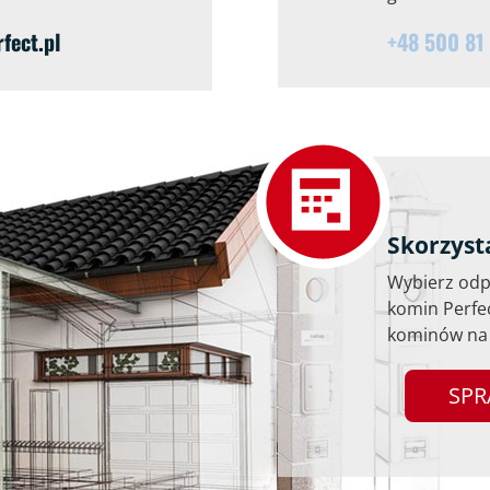
ect.pl
+48 500 81
Skorzyst
Wybierz odpo
komin Perfe
kominów na 
SPR