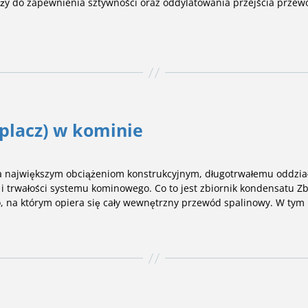
łuży do zapewnienia sztywności oraz oddylatowania przejścia prz
placz) w kominie
a największym obciążeniom konstrukcyjnym, długotrwałemu oddziały
 trwałości systemu kominowego. Co to jest zbiornik kondensatu Zbi
na którym opiera się cały wewnętrzny przewód spalinowy. W tym m