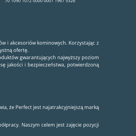
70 1090 1072 0000 0001 1967 5326
 i akcesoriów kominowych. Korzystając z
stną ofertę.
oduktów gwarantujących najwyższy poziom
ę jakości i bezpieczeństwa, potwierdzoną
, że Perfect jest najatrakcyjniejszą marką
łpracy. Naszym celem jest zajęcie pozycji