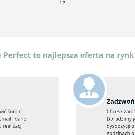
1
2
erfect to najlepsza oferta na ryn
Zadzwoń 
wić komin
Chcesz zam
email i dane
Doradzimy j
 realizacji
dyspozycji o
godzinach od