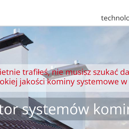
technolo
etnie trafiłeś, nie musisz szukać da
sokiej jakości kominy systemowe w 
ator systemów kom