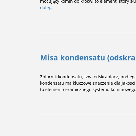
mocujący komin do krokwi to element, który s
dalej…
Misa kondensatu (odskra
Zbiornik kondensatu, tzw. odskraplacz, podleg
kondensatu ma kluczowe znaczenie dla jakości i
to element ceramicznego systemu kominowego, 