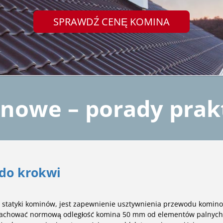
SPRAWDŹ CENĘ KOMINA
nowe – porady prak
do krokwi
statyki kominów, jest zapewnienie usztywnienia przewodu komino
 zachować normową odległość komina 50 mm od elementów palnych