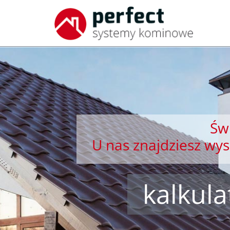
Świ
U nas znajdziesz wy
kalkul