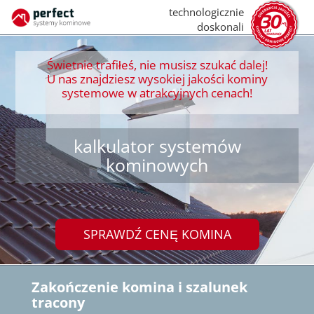
technologicznie
doskonali
Świetnie trafiłeś, nie musisz szukać dalej!
U nas znajdziesz wysokiej jakości kominy
systemowe w atrakcyjnych cenach!
kalkulator systemów
kominowych
SPRAWDŹ CENĘ KOMINA
Zakończenie komina i szalunek
tracony