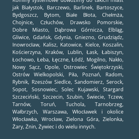
Kominy systemowe dowozimy do takich miast
jak Białystok, Barczewo, Barlinek, Bartoszyce,
Bydgoszcz, Bytom, Białe Błota, Chełmża,
Chojnice, Człuchów, Drawsko Pomorskie,
Dobre Miasto, Dąbrowa Górnicza, Elbląg,
Gliwice, Gdańsk, Gdynia, Gniezno, Grudziądz,
Inowrocław, Kalisz, Katowice, Kielce, Koszalin,
Kościerzyna, Kraków, Lublin, Łask, Łabiszyn,
Łochowo, Łeba, Łęczne, Łódź, Mogilno, Nakło,
Nowy Sącz, Opole, Ostrowiec Świętokrzyski,
Ostrów Wielkopolski, Piła, Poznań, Radom,
Rybnik, Rzeszów Siedlce, Sandomierz, Serock,
Sopot, Sosnowiec, Solec Kujawski, Stargard
Szczeciński, Szczecin, Szubin, Świecie, Tczew,
Tarnów, Toruń, Tuchola, Tarnobrzeg,
Wałbrzych, Warszawa, Włocławek i okolice
Włocławka, Wrocław, Zielona Góra, Zielonka,
Żary, Żnin, Żywiec i do wielu innych.