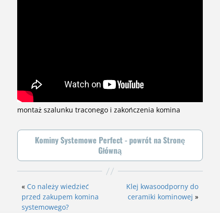
montaż szalunku traconego i zakończenia komina
Kominy Systemowe Perfect - powrót na Stronę
Główną
«
Co należy wiedzieć
Klej kwasoodporny do
przed zakupem komina
ceramiki kominowej
»
systemowego?