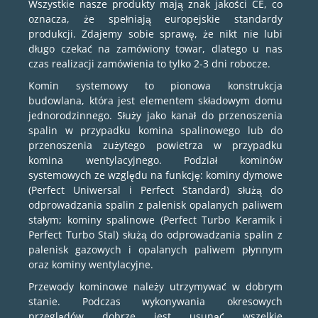
Wszystkie nasze produkty mają znak jakości CE, co
oznacza, że spełniają europejskie standardy
produkcji. Zdajemy sobie sprawę, że nikt nie lubi
długo czekać na zamówiony towar, dlatego u nas
czas realizacji zamówienia to tylko 2-3 dni robocze.
Komin systemowy to pionowa konstrukcja
budowlana, która jest elementem składowym domu
jednorodzinnego. Służy jako kanał do przenoszenia
spalin w przypadku komina spalinowego lub do
przenoszenia zużytego powietrza w przypadku
komina wentylacyjnego. Podział kominów
systemowych ze względu na funkcję: kominy dymowe
(Perfect Uniwersal i Perfect Standard) służą do
odprowadzania spalin z palenisk opalanych paliwem
stałym; kominy spalinowe (Perfect Turbo Keramik i
Perfect Turbo Stal) służą do odprowadzania spalin z
palenisk gazowych i opalanych paliwem płynnym
oraz kominy wentylacyjne.
Przewody kominowe należy utrzymywać w dobrym
stanie. Podczas wykonywania okresowych
przeglądów dobrze jest usunąć wszelkie