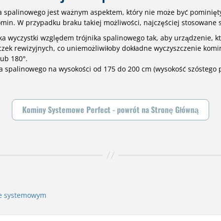
spalinowego jest ważnym aspektem, który nie może być pominięty. 
in. W przypadku braku takiej możliwości, najczęściej stosowane s
ika wyczystki względem trójnika spalinowego tak, aby urządzenie, k
zek rewizyjnych, co uniemożliwiłoby dokładne wyczyszczenie kom
lub 180°.
ka spalinowego na wysokości od 175 do 200 cm (wysokość szóstego 
Kominy Systemowe Perfect - powrót na Stronę Główną
ie systemowym