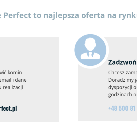
erfect to najlepsza oferta na ryn
Zadzwoń 
wić komin
Chcesz zam
email i dane
Doradzimy j
 realizacji
dyspozycji o
godzinach od
ect.pl
+48 500 81