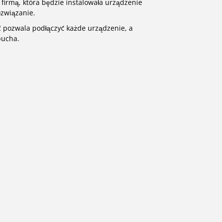
z firmą, która będzie instalowała urządzenie
ozwiązanie.
ć pozwala podłączyć każde urządzenie, a
pucha.