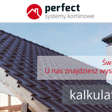
Świ
U nas znajdziesz wy
kalkul