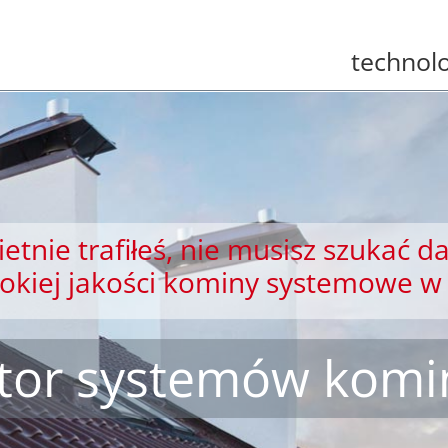
technolo
etnie trafiłeś, nie musisz szukać da
sokiej jakości kominy systemowe w 
ator systemów kom