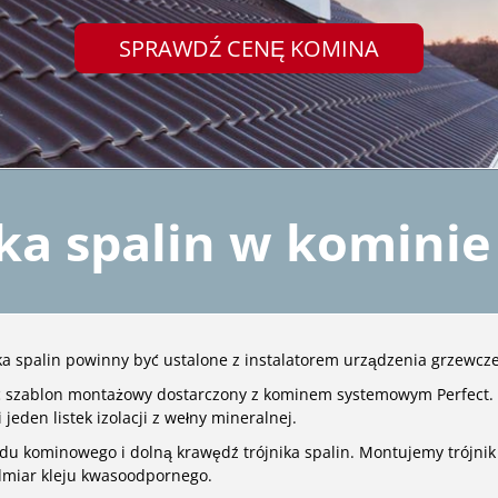
SPRAWDŹ CENĘ KOMINA
ika spalin w komin
a spalin powinny być ustalone z instalatorem urządzenia grzewcz
c szablon montażowy dostarczony z kominem systemowym Perfect.
jeden listek izolacji z wełny mineralnej.
u kominowego i dolną krawędź trójnika spalin. Montujemy trójni
miar kleju kwasoodpornego.