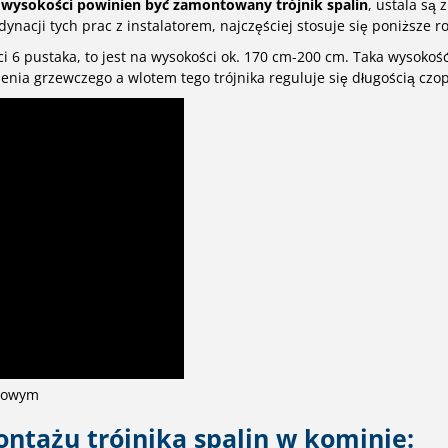
j wysokości powinien być zamontowany trójnik spalin
, ustala są 
ynacji tych prac z instalatorem, najczęściej stosuje się poniższe r
ci 6 pustaka, to jest na wysokości ok. 170 cm-200 cm. Taka wysokoś
enia grzewczego a wlotem tego trójnika reguluje się długością czo
emowym
tażu trójnika spalin w kominie: