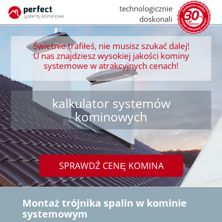
technologicznie
doskonali
Świetnie trafiłeś, nie musisz szukać dalej!
U nas znajdziesz wysokiej jakości kominy
systemowe w atrakcyjnych cenach!
kalkulator systemów
kominowych
SPRAWDŹ CENĘ KOMINA
Montaż trójnika spalin w kominie
systemowym